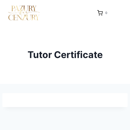
Przejdź
do
0
treści
Tutor Certificate