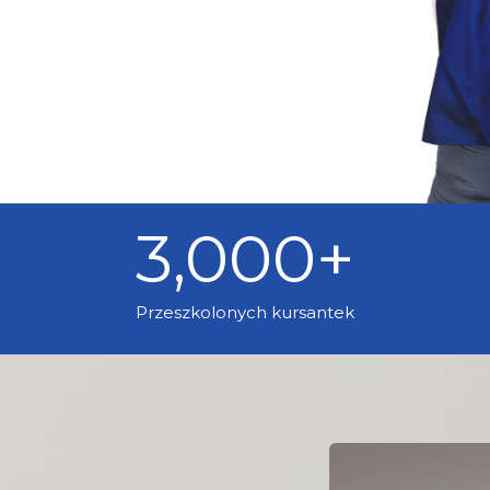
3,000
+
Przeszkolonych kursantek