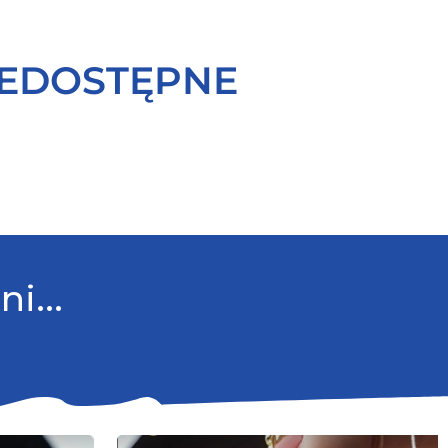
IEDOSTĘPNE
i...