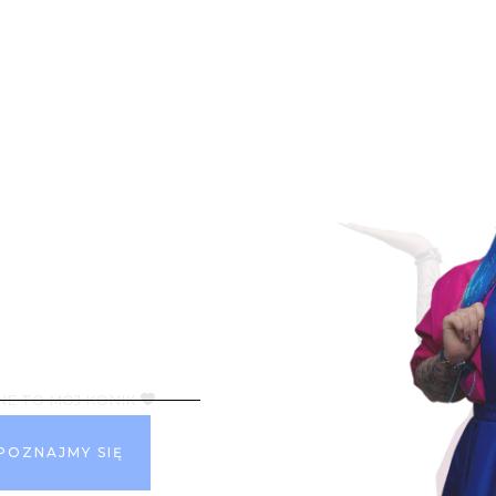
KONTAKT
ę
biste
e
NE TO MÓJ KONIK
POZNAJMY SIĘ