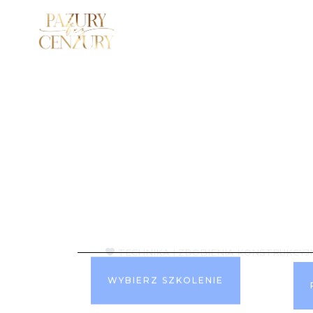
SZKOLENIA STACJONARNE
O MNIE
Nauczę Ci
robić zaje
paznokci
TECHNIKA I ZDOBIENIA KONSTRUKCYJ
WYBIERZ SZKOLENIE