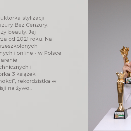
uktorka stylizacji
azury Bez Cenzury.
ży beauty. Jej
cza od 2021 roku. Na
rzeszkolonych
ych i online - w Polsce
 arenie
hnicznych i
rka 3 książek
nokci”, rekordzistka w
i na żywo...