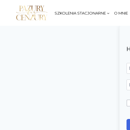
Przejdź
do
SZKOLENIA STACJONARNE
O MNIE
treści
H