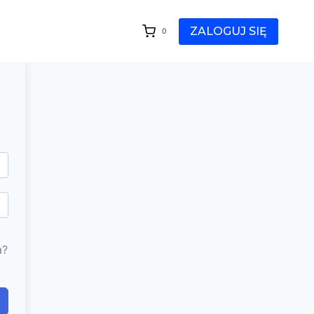
ZALOGUJ SIĘ
0
a?