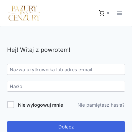
Przejdź
do
0
treści
Hej! Witaj z powrotem!
Nie wylogowuj mnie
Nie pamiętasz hasła?
Dołącz