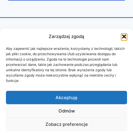
Zarządzaj zgodą
Aby zapewnić jak najlepsze wrażenia, korzystamy z technologii, takich
jak pliki cookie, do przechowywania i/lub uzyskiwania dostępu do
informacji o urządzeniu. Zgoda na te technologie pozwoli nam
przetwarzać dane, takie jak zachowanie podczas przeglądania lub
unikalne identyfikatory na tej stronie. Brak wyrażenia zgody lub
wycofanie zgody może niekorzystnie wpłynąć na niektóre cechy i
funkcje.
REGULAMIN
POLITYKA PRYWATNOŚCI
Akceptuję
Odmów
© 2026 PAZURY BEZ CENZURY
Zobacz preferencje
wykonanie:
oddudystrony.pl