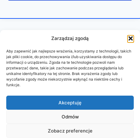
Zarządzaj zgodą
Aby zapewnić jak najlepsze wrażenia, korzystamy z technologii, takich
jak pliki cookie, do przechowywania i/lub uzyskiwania dostępu do
informacji o urządzeniu. Zgoda na te technologie pozwoli nam
przetwarzać dane, takie jak zachowanie podczas przeglądania lub
unikalne identyfikatory na tej stronie. Brak wyrażenia zgody lub
wycofanie zgody może niekorzystnie wpłynąć na niektóre cechy i
funkcje.
REGULAMIN
POLITYKA PRYWATNOŚCI
Akceptuję
Odmów
© 2026 PAZURY BEZ CENZURY
Zobacz preferencje
wykonanie:
oddudystrony.pl