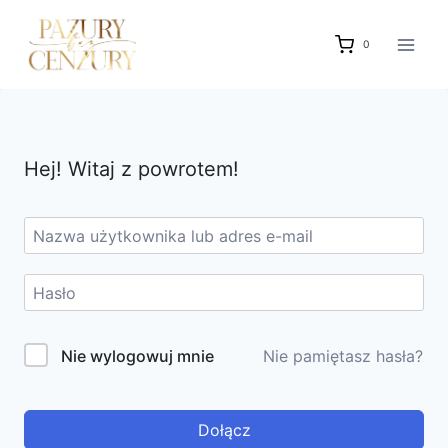
Przejdź
do
0
treści
Hej! Witaj z powrotem!
Nie wylogowuj mnie
Nie pamiętasz hasła?
Dołącz