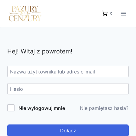
Przejdź
do
0
treści
Hej! Witaj z powrotem!
Nie wylogowuj mnie
Nie pamiętasz hasła?
Dołącz