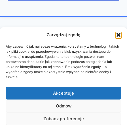
Zarządzaj zgodą
Aby zapewnić jak najlepsze wrażenia, korzystamy z technologii, takich
jak pliki cookie, do przechowywania i/lub uzyskiwania dostępu do
informacji o urządzeniu. Zgoda na te technologie pozwoli nam
przetwarzać dane, takie jak zachowanie podczas przeglądania lub
unikalne identyfikatory na tej stronie. Brak wyrażenia zgody lub
wycofanie zgody może niekorzystnie wpłynąć na niektóre cechy i
funkcje.
REGULAMIN
POLITYKA PRYWATNOŚCI
Akceptuję
Odmów
© 2026 PAZURY BEZ CENZURY
Zobacz preferencje
wykonanie:
oddudystrony.pl