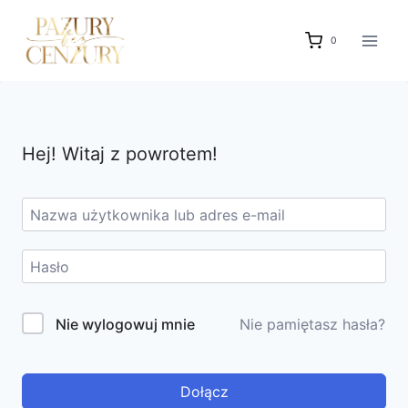
Przejdź
do
0
treści
Hej! Witaj z powrotem!
Nie wylogowuj mnie
Nie pamiętasz hasła?
Dołącz