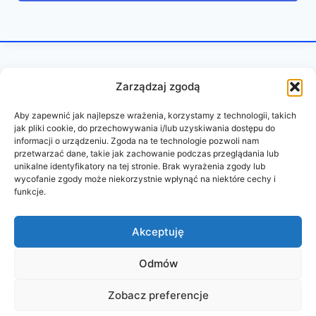
Zarządzaj zgodą
Aby zapewnić jak najlepsze wrażenia, korzystamy z technologii, takich
jak pliki cookie, do przechowywania i/lub uzyskiwania dostępu do
informacji o urządzeniu. Zgoda na te technologie pozwoli nam
przetwarzać dane, takie jak zachowanie podczas przeglądania lub
unikalne identyfikatory na tej stronie. Brak wyrażenia zgody lub
wycofanie zgody może niekorzystnie wpłynąć na niektóre cechy i
funkcje.
REGULAMIN
POLITYKA PRYWATNOŚCI
Akceptuję
Odmów
© 2026 PAZURY BEZ CENZURY
Zobacz preferencje
wykonanie:
oddudystrony.pl