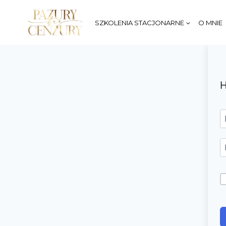
Przejdź
do
SZKOLENIA STACJONARNE
O MNIE
treści
H