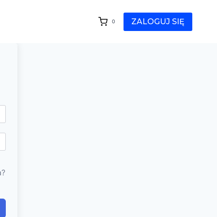
ZALOGUJ SIĘ
0
a?