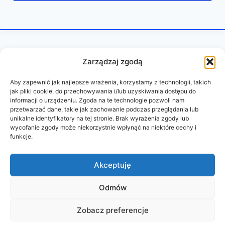
Zarządzaj zgodą
Aby zapewnić jak najlepsze wrażenia, korzystamy z technologii, takich
jak pliki cookie, do przechowywania i/lub uzyskiwania dostępu do
informacji o urządzeniu. Zgoda na te technologie pozwoli nam
przetwarzać dane, takie jak zachowanie podczas przeglądania lub
unikalne identyfikatory na tej stronie. Brak wyrażenia zgody lub
wycofanie zgody może niekorzystnie wpłynąć na niektóre cechy i
funkcje.
REGULAMIN
POLITYKA PRYWATNOŚCI
Akceptuję
Odmów
© 2026 PAZURY BEZ CENZURY
Zobacz preferencje
wykonanie:
oddudystrony.pl