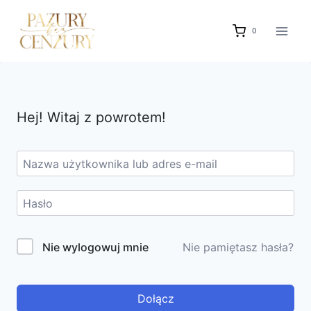
Przejdź
do
0
treści
Hej! Witaj z powrotem!
Nie wylogowuj mnie
Nie pamiętasz hasła?
Dołącz