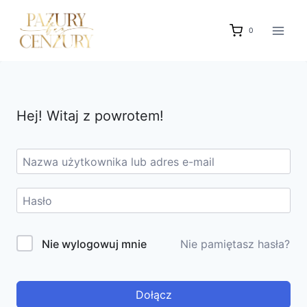
Przejdź
do
0
treści
Hej! Witaj z powrotem!
Nie wylogowuj mnie
Nie pamiętasz hasła?
Dołącz