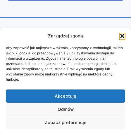
Zarządzaj zgodą
Aby zapewnić jak najlepsze wrażenia, korzystamy z technologii, takich
jak pliki cookie, do przechowywania i/lub uzyskiwania dostępu do
informacji o urządzeniu. Zgoda na te technologie pozwoli nam
przetwarzać dane, takie jak zachowanie podczas przeglądania lub
unikalne identyfikatory na tej stronie. Brak wyrażenia zgody lub
wycofanie zgody może niekorzystnie wpłynąć na niektóre cechy i
funkcje.
REGULAMIN
POLITYKA PRYWATNOŚCI
Akceptuję
Odmów
© 2026 PAZURY BEZ CENZURY
Zobacz preferencje
wykonanie:
oddudystrony.pl