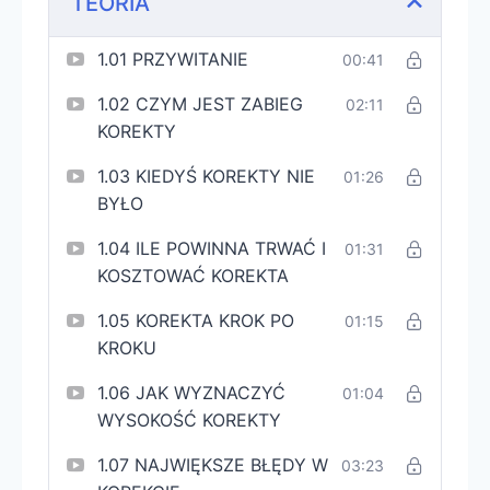
TEORIA
1.01 PRZYWITANIE
00:41
1.02 CZYM JEST ZABIEG
02:11
KOREKTY
1.03 KIEDYŚ KOREKTY NIE
01:26
BYŁO
1.04 ILE POWINNA TRWAĆ I
01:31
KOSZTOWAĆ KOREKTA
1.05 KOREKTA KROK PO
01:15
KROKU
1.06 JAK WYZNACZYĆ
01:04
WYSOKOŚĆ KOREKTY
1.07 NAJWIĘKSZE BŁĘDY W
03:23