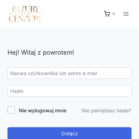
Przejdź
do
0
treści
Hej! Witaj z powrotem!
Nie wylogowuj mnie
Nie pamiętasz hasła?
Dołącz