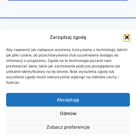
Zarządzaj zgodą
Aby zapewnić jak najlepsze wrażenia, korzystamy z technologii, takich
jak pliki cookie, do przechowywania i/lub uzyskiwania dostępu do
informacji o urządzeniu. Zgoda na te technologie pozwoli nam
przetwarzać dane, takie jak zachowanie podczas przeglądania lub
unikalne identyfikatory na tej stronie. Brak wyrażenia zgody lub
wycofanie zgody może niekorzystnie wpłynąć na niektóre cechy i
funkcje.
REGULAMIN
POLITYKA PRYWATNOŚCI
Akceptuję
Odmów
© 2026 PAZURY BEZ CENZURY
Zobacz preferencje
wykonanie:
oddudystrony.pl