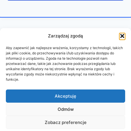
Zarządzaj zgodą
Aby zapewnić jak najlepsze wrażenia, korzystamy z technologii, takich
jak pliki cookie, do przechowywania i/lub uzyskiwania dostępu do
informacji o urządzeniu. Zgoda na te technologie pozwoli nam
przetwarzać dane, takie jak zachowanie podczas przeglądania lub
unikalne identyfikatory na tej stronie. Brak wyrażenia zgody lub
wycofanie zgody może niekorzystnie wpłynąć na niektóre cechy i
funkcje.
REGULAMIN
POLITYKA PRYWATNOŚCI
Akceptuję
Odmów
© 2026 PAZURY BEZ CENZURY
Zobacz preferencje
wykonanie:
oddudystrony.pl