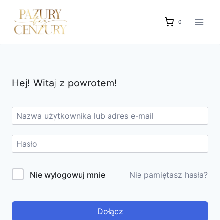
Przejdź
do
0
treści
Hej! Witaj z powrotem!
Nie wylogowuj mnie
Nie pamiętasz hasła?
Dołącz